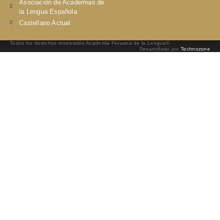
Asociación de Academias de
la Lengua Española
Castellano Actual
Todos los derechos reservados Academia Peruana de la Lengua©
Desarrollado por
Technozone