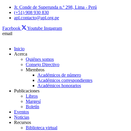
Skip
Jr. Conde de Superunda n.º 298, Lima - Perú
to
(+51) 908 930 830
content
apl.contacto@apl.org.pe
Facebook
Youtube
Instagram
email
Inicio
Acerca
Quiénes somos
Consejo Directivo
Miembros
Académicos de número
Académicos correspondientes
Académicos honorarios
Publicaciones
Libros
Margesí
Boletín
Eventos
Noticias
Recursos
Biblioteca virtual