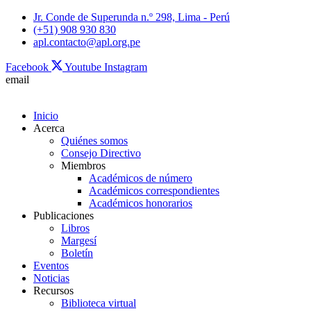
Skip
Jr. Conde de Superunda n.º 298, Lima - Perú
to
(+51) 908 930 830
content
apl.contacto@apl.org.pe
Facebook
Youtube
Instagram
email
Inicio
Acerca
Quiénes somos
Consejo Directivo
Miembros
Académicos de número
Académicos correspondientes
Académicos honorarios
Publicaciones
Libros
Margesí
Boletín
Eventos
Noticias
Recursos
Biblioteca virtual