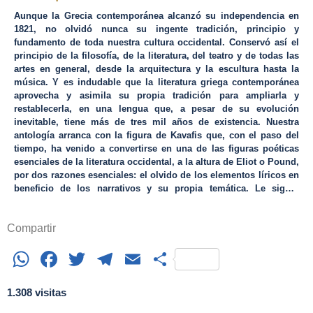
Aunque la Grecia contemporánea alcanzó su independencia en
1821, no olvidó nunca su ingente tradición, principio y
fundamento de toda nuestra cultura occidental. Conservó así el
principio de la filosofía, de la literatura, del teatro y de todas las
artes en general, desde la arquitectura y la escultura hasta la
música. Y es indudable que la literatura griega contemporánea
aprovecha y asimila su propia tradición para ampliarla y
restablecerla, en una lengua que, a pesar de su evolución
inevitable, tiene más de tres mil años de existencia. Nuestra
antología arranca con la figura de Kavafis que, con el paso del
tiempo, ha venido a convertirse en una de las figuras poéticas
esenciales de la literatura occidental, a la altura de Eliot o Pound,
por dos razones esenciales: el olvido de los elementos líricos en
beneficio de los narrativos y su propia temática. Le siguió
cronológicamente una de las más espléndidas generaciones
literarias, la Generación de los años 30, que consiguió dos veces
Compartir
el Premio Nobel, con Seferis y Elytis. Grecia se incorporó así,
con pleno derecho, a los movimientos literarios europeos. La
WhatsApp
Facebook
Twitter
Telegram
Email
Share
invasión alemana de Grecia, la posterior Guerra Civil y la
Dictadura de los Coroneles marcan la existencia de una poesía
de resistencia y de rebelión en las primeras generaciones de
1.308 visitas
postguerra hasta llegar a las décadas de los 70 y de los 80, que
poseen ya distintas aspiraciones.