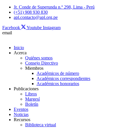
Skip
Jr. Conde de Superunda n.º 298, Lima - Perú
to
(+51) 908 930 830
content
apl.contacto@apl.org.pe
Facebook
Youtube
Instagram
email
Inicio
Acerca
Quiénes somos
Consejo Directivo
Miembros
Académicos de número
Académicos correspondientes
Académicos honorarios
Publicaciones
Libros
Margesí
Boletín
Eventos
Noticias
Recursos
Biblioteca virtual