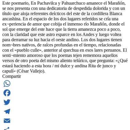
Este poemario, En Pachavilca y Pahuarchuco amanece el Marañón,
se nos presenta con una dedicatoria de despedida dolorida y con un
título que aloja referentes deícticos del este de la cordillera Blanca
ancashina. En el espacio de los dos lugares referidos se cría una
ex¬periencia de amor que cobija el inmenso río Marañón, donde el
sol que emerge del este hace que la tierra amanezca poco a poco,
con la claridad que este astro esparce en los Andes y luego voltea
para derramar su luz hacia el oeste andino. Los dos lugares tienen
nom¬bres nativos, de raíces profundas en el tiempo, relacionadas
con el «pueblo culle», anterior al quechua en esos lares peruanos. El
senti¬miento amoroso que los poemas tejen rememora aquellos
versos de otro poeta del mismo aliento telúrico, que pregunta: «¿Qué
estará haciendo a esta hora / mi dulce y andina Rita de junco y
capulí» (César Vallejo).
Compartir
WhatsApp
Facebook
Twitter
Telegram
Email