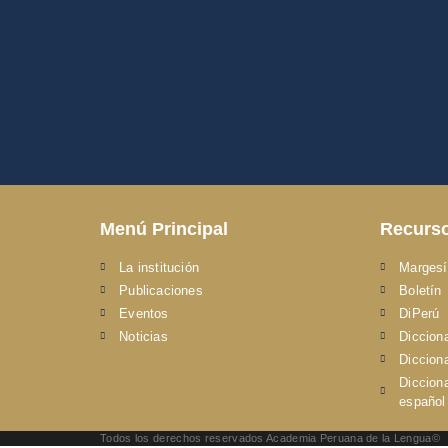
Menú Principal
Recurs
La institución
Margesí
Publicaciones
Boletín
Eventos
DiPerú
Noticias
Dicciona
Diccion
Diccion
español 
Todos los derechos reservados Academia Peruana de la Lengua©