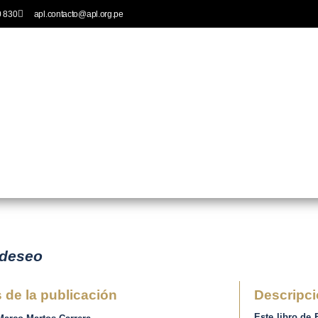
0 830
apl.contacto@apl.org.pe
Publicaciones
Eventos
Noticias
Recursos
Palabra del P
LITERATURA
 deseo
 de la publicación
Descripc
Este libro de