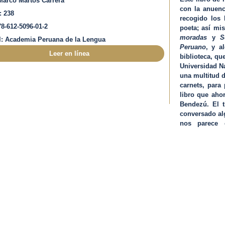
 Marco Martos Carrera
con la anuen
: 238
recogido los 
8-612-5096-01-2
poeta; así mi
moradas
y
S
al: Academia Peruana de la Lengua
Peruano
, y a
Leer en línea
biblioteca, qu
Universidad N
una multitud d
carnets, para
libro que aho
Bendezú. El t
conversado al
nos parece 
sensualidad si