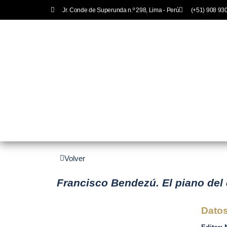
Jr. Conde de Superunda n.º 298, Lima - Perú
(+51) 908 93
Inicio
Acerca
Volver
Francisco Bendezú. El piano del
Datos