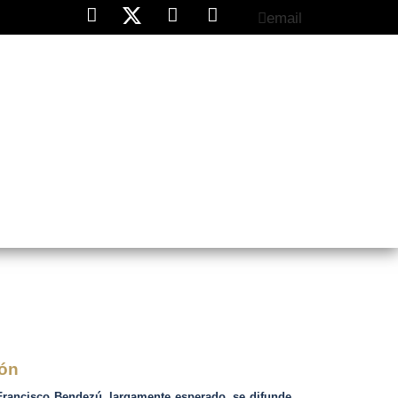
email
erú
Palabra del día
Contacto
ión
 Francisco Bendezú, largamente esperado, se difunde