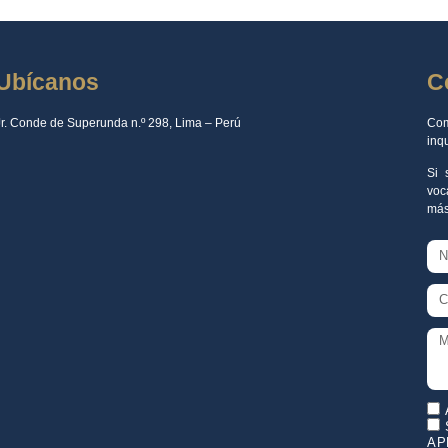
Ubícanos
C
Jr. Conde de Superunda n.º 298, Lima – Perú
Com
inq
Si 
voc
más
AP