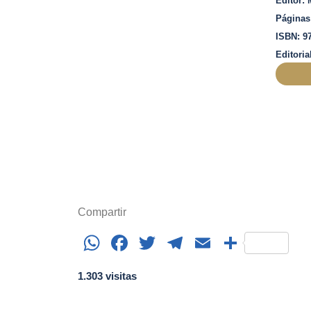
Editor:
Páginas
ISBN: 97
Editori
Compartir
WhatsApp
Facebook
Twitter
Telegram
Email
Share
1.303 visitas