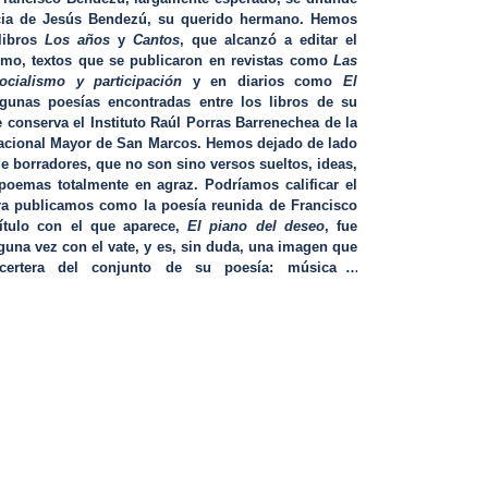
cia de Jesús Bendezú, su querido hermano. Hemos
libros
Los años
y
Cantos
, que alcanzó a editar el
smo, textos que se publicaron en revistas como
Las
ocialismo y participación
y en diarios como
El
lgunas poesías encontradas entre los libros de su
e conserva el Instituto Raúl Porras Barrenechea de la
acional Mayor de San Marcos. Hemos dejado de lado
e borradores, que no son sino versos sueltos, ideas,
 poemas totalmente en agraz. Podríamos calificar el
ra publicamos como la poesía reunida de Francisco
ítulo con el que aparece,
El piano del deseo
, fue
guna vez con el vate, y es, sin duda, una imagen que
certera del conjunto de su poesía: música y
n fronteras.