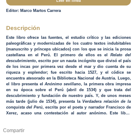
Leer en línea
Editor: Marco Martos Carrera
Descripción
Este libro ofrece las fuentes, el estudio crítico y las ediciones
paleográficas y modernizadas de los cuatro textos indubitables
(manuscrito y prínceps ubicados) con los que se inicia la prosa
castellana en el Perú. El primero de ellos es el
Relato del
descubrimiento
, escrito por un nauta incógnito que divisó el país
de los incas por primera vez desde el mar y dio cuenta de su
riqueza y esplendor; fue escrito hacia 1527, y el códice se
encuentra atesorado en la Biblioteca Nacional de Austria. Luego,
el libro presenta el
Anónimo sevillano
, la primera obra impresa
en su época sobre el Perú (abril de 1534) y que trata del
descubrimiento y fundación de nuestro país. Y, de unos meses
más tarde (julio de 1534), presenta la
Verdadera relación de la
conquista del Perú
, escrita por el poeta y narrador Francisco de
Xerez, acaso una contestación al autor anónimo. Este libro,
finalmente, estudia el
Viaje de Cajamarca a Pachacámac
, del
escritor Miguel de Estete, impreso junto al texto de Xerez, y que
Compartir
describe la serranía y la costa del norte y centro del Perú, en un
viaje sorprendente por el admirable camino real o Qhapaq Ñan