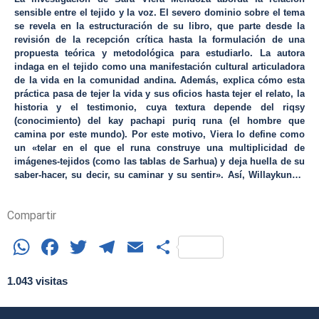
sensible entre el tejido y la voz. El severo dominio sobre el tema
se revela en la estructuración de su libro, que parte desde la
revisión de la recepción crítica hasta la formulación de una
propuesta teórica y metodológica para estudiarlo. La autora
indaga en el tejido como una manifestación cultural articuladora
de la vida en la comunidad andina. Además, explica cómo esta
práctica pasa de tejer la vida y sus oficios hasta tejer el relato, la
historia y el testimonio, cuya textura depende del riqsy
(conocimiento) del kay pachapi puriq runa (el hombre que
camina por este mundo). Por este motivo, Viera lo define como
un «telar en el que el runa construye una multiplicidad de
imágenes-tejidos (como las tablas de Sarhua) y deja huella de su
saber-hacer, su decir, su caminar y su sentir». Así, Willaykunata
awaqkuna. Tejiendo voces en paños blancos es un texto de
consulta indispensable para los estudios andinos, pues, desde
Compartir
una perspectiva culturalista, revela la poética del testimonio
quechua. Subsana un vacío dentro de este campo de
WhatsApp
Facebook
Twitter
Telegram
Email
Share
investigación porque identifica, describe y define las raíces del
testimonio quechua, sus particularidades y su estatuto teórico-
epistemológico.
1.043 visitas