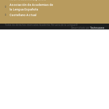
Asociación de Academias de
la Lengua Española
Castellano Actual
Todos los derechos reservados Academia Peruana de la Lengua©
Desarrollado por
Technozone