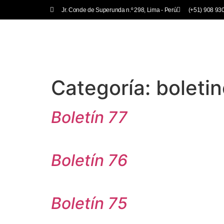
Jr. Conde de Superunda n.º 298, Lima - Perú
(+51) 908 93
Inicio
Acerca
Categoría:
boleti
Boletín 77
Boletín 76
Boletín 75