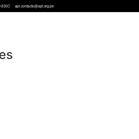
0 830
apl.contacto@apl.org.pe
Publicaciones
Eventos
Noticias
Recursos
Palabra del P
nes