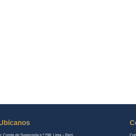
Ubícanos
C
Jr. Conde de Superunda n.º 298, Lima – Perú
Com