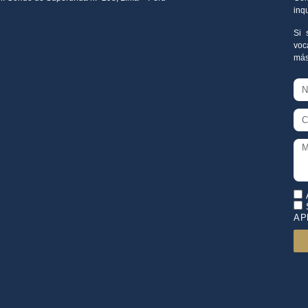
inq
Si 
voc
más
AP