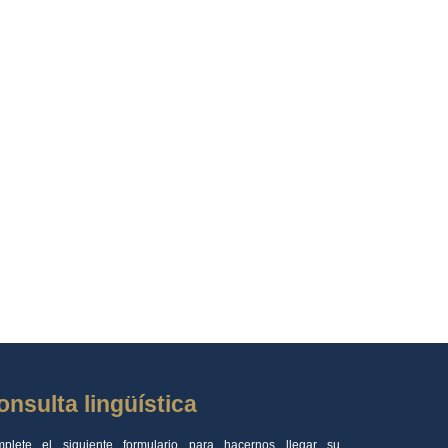
onsulta lingüística
plete el siguiente formulario para hacernos llegar su