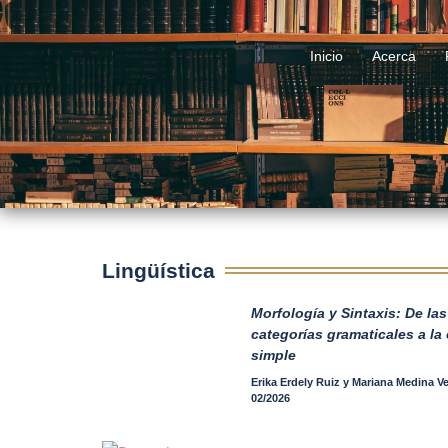
Jr. Conde de Superunda n.º 298, Lima - Perú
(+51) 908 93
Inicio
Acerca
Lingüística
Lingüística
Morfología y Sintaxis: De las
categorías gramaticales a la
simple
Erika Erdely Ruiz y Mariana Medina V
02/2026