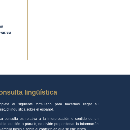
as
mática
onsulta lingüística
plete el siguiente formulario para hacernos llegar su
uietud lingüística sobre el español.
su consulta es relativa a la interpretación o sentido de un
ablo, oración o párrafo, no olvide proporcionar la información
 amplia posible sobre el contexto en que se encuentra.