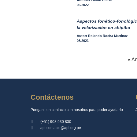
Antonio Lovón Cueva
06/2022
Aspectos fonético-fonológi
la velarización en shipibo
Autor: Rolando Rocha Martínez
08/2021
« An
Contáctenos
Póngase en contacto con nosotros para poder ayudarlo.
(+51) 908 930 830
apl.contacto@apl.org.pe