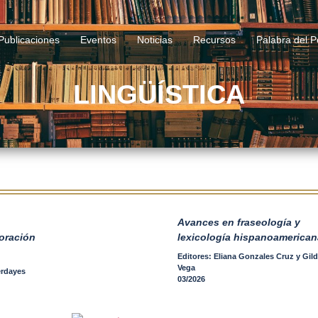
0 830
apl.contacto@apl.org.pe
Publicaciones
Eventos
Noticias
Recursos
Palabra del P
LINGÜÍSTICA
Avances en fraseología y
 oración
lexicología hispanoamerican
Editores: Eliana Gonzales Cruz y Gild
Vega
erdayes
03/2026