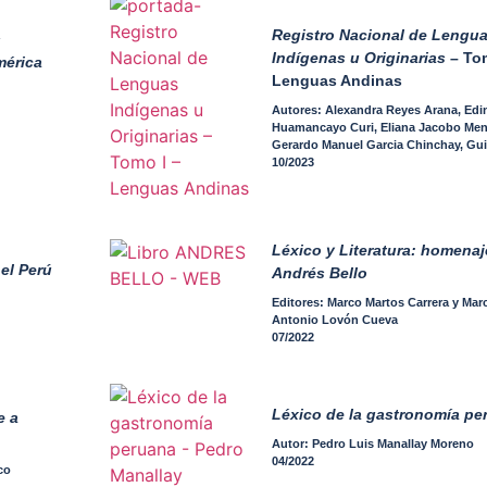
Registro Nacional de Lengu
s
Indígenas u Originarias
– Tom
mérica
Lenguas Andinas
Autores: Alexandra Reyes Arana, Ed
Huamancayo Curi, Eliana Jacobo Me
Gerardo Manuel Garcia Chinchay, Gu
Katherine Alata Ramos, Harold Farfán
10/2023
Lee Bendezú Bendezú, Licett Ramos 
Rosmery Meza Mescco y Nelly Magda
Monrroy Pardo
Léxico y Literatura: homenaj
el Perú
Andrés Bello
Editores: Marco Martos Carrera y Mar
Antonio Lovón Cueva
07/2022
Léxico de la gastronomía pe
e a
Autor: Pedro Luis Manallay Moreno
04/2022
co