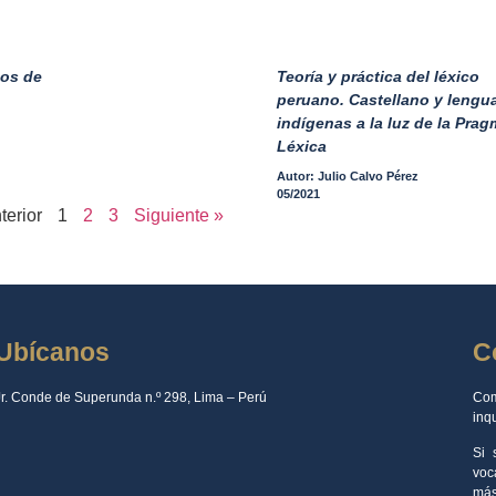
cos de
Teoría y práctica del léxico
peruano. Castellano y lengu
indígenas a la luz de la Prag
Léxica
Autor: Julio Calvo Pérez
05/2021
terior
1
2
3
Siguiente »
Ubícanos
C
Jr. Conde de Superunda n.º 298, Lima – Perú
Com
inq
Si 
voc
más