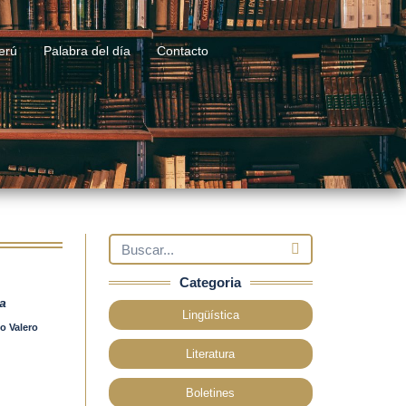
email
erú
Palabra del día
Contacto
Categoria
a
Lingüística
o Valero
Literatura
Boletines